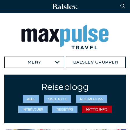
MENY
BALSLEV GRUPPEN
Reiseblogg
ALLE
SISTE NYTT
REIS MED OSS
INTERVJUER
REISETIPS
NYTTIG INFO