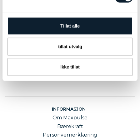
treningsentusiaster. Slike ferier kombinerer fysisk
aktivitet med spennende opplevelser, og gir
muligheter til å utvikle seg både fysisk og mentalt.
Tillat alle
Her er 4 trender for en ak
tillat utvalg
Ikke tillat
INFORMASJON
Om Maxpulse
Bærekraft
Personvernerklæring