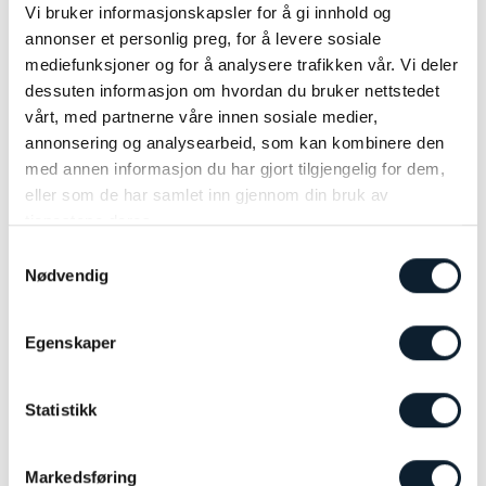
000 militærpoliti som sikrer arrangementet.
Vi bruker informasjonskapsler for å gi innhold og
annonser et personlig preg, for å levere sosiale
Her får du tips og råd for Tour De France:
mediefunksjoner og for å analysere trafikken vår. Vi deler
dessuten informasjon om hvordan du bruker nettstedet
LES MER
vårt, med partnerne våre innen sosiale medier,
annonsering og analysearbeid, som kan kombinere den
med annen informasjon du har gjort tilgjengelig for dem,
4 trender for en aktiv ferie
eller som de har samlet inn gjennom din bruk av
tjenestene deres.
Samtykkevalg
Nødvendig
Egenskaper
Statistikk
Markedsføring
Aktive ferier blir stadig mer populære blant