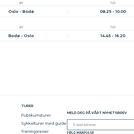
BY
TID
Oslo - Bodø
08.25 - 10.00
BY
TID
Bodø - Oslo
14.45 - 16.20
TURER
MELD DEG PÅ VÅRT NYHETSBREV
Publikumsturer
Sykkelturer med guide
Treningsreiser
FØLG MAXPULSE