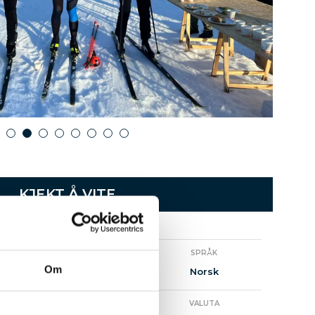
1
2
3
4
5
6
7
8
KJEKT Å VITE
STED
SPRÅK
Om
Bodø
Norsk
INNBYGGERTALL
VALUTA