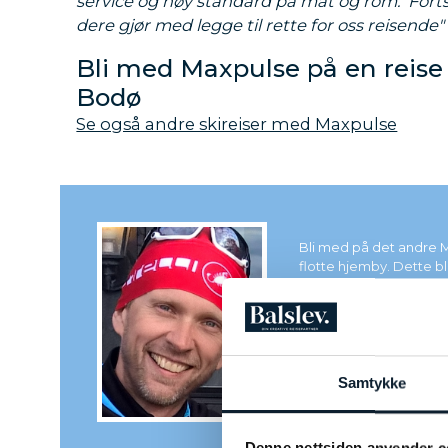
service og høy standard på mat og rom. Fort
dere gjør med legge til rette for oss reisende"
Bli med Maxpulse på en reise 
Bodø
Se også andre skireiser med Maxpulse
Bli med på det andre M
flotte hjemby. Dette bli
TROND VEGARD SEI
Reiseleder og skientus
Samtykke