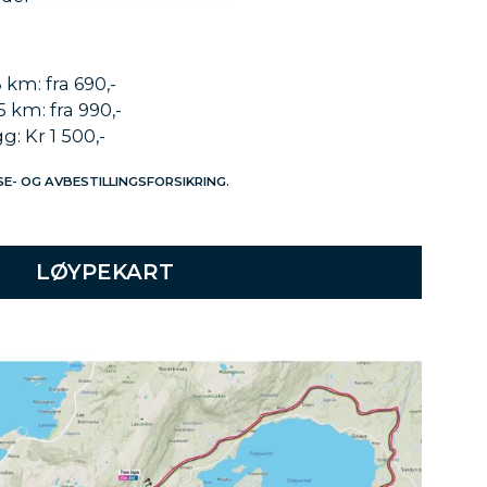
km: fra 690,-
km: fra 990,-
: Kr 1 500,-
SE- OG AVBESTILLINGSFORSIKRING.
LØYPEKART