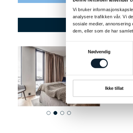
Denne nettsiden anvender c
Vi bruker informasjonskapsler
analysere trafikken vår. Vi 
sosiale medier, annonsering 
HOTELL
dem, eller som de har samlet
Samtykkevalg
Nødvendig
Quality
Hotellet ligg
rett ved Hur
jernbanestas
bar og trenin
Ikke tillat
Innsjekking fr
1
2
3
4