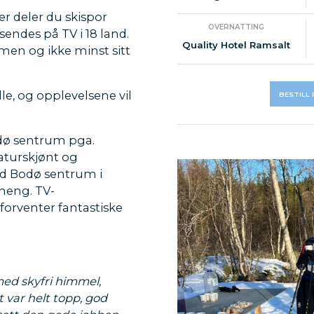
er deler du skispor
OVERNATTING
endes på TV i 18 land.
Quality Hotel Ramsalt
umen og ikke minst sitt
le, og opplevelsene vil
BESTILL 
odø sentrum pga.
aturskjønt og
d Bodø sentrum i
heng. TV-
forventer fantastiske
med skyfri himmel,
t var helt topp, god