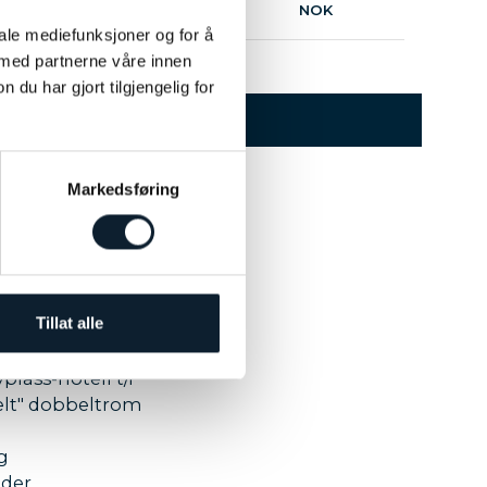
Ca. 53 000
NOK
iale mediefunksjoner og for å
 med partnerne våre innen
u har gjort tilgjengelig for
PRISER
Markedsføring
Kr 7 550,00
Bodø t/r med SAS
Tillat alle
t bagasje 23 kg
plass-hotell t/r
delt" dobbeltrom
g
eder