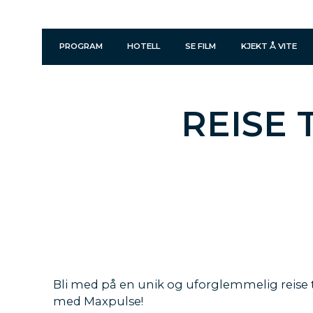
PROGRAM
HOTELL
SE FILM
KJEKT Å VITE
REISE
Bli med på en unik og uforglemmelig reise 
med Maxpulse!