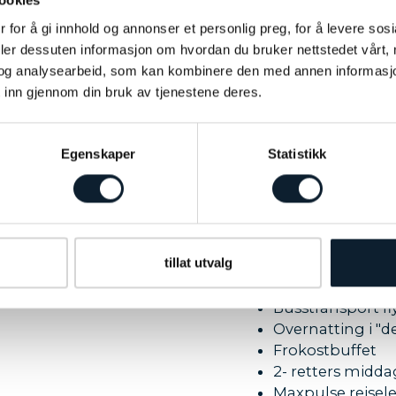
ookies
-
 for å gi innhold og annonser et personlig preg, for å levere sos
deler dessuten informasjon om hvordan du bruker nettstedet vårt,
og analysearbeid, som kan kombinere den med annen informasjon d
 inn gjennom din bruk av tjenestene deres.
Egenskaper
Statistikk
Pris pr. person: 
 Hotell Ramsalt
er perfekt plassert i Sjøgata,
tigrutekaia og
PAKKEPRISEN INKLUDERER:
jonen. Hotellet har restaurant,
Flybillett Oslo-
gsrom. Det er kort vei til alt.
tillat utvalg
1 kolli innsjekke
a kl. 15.00
Skifrakt
Busstransport fly
Overnatting i "
Frokostbuffet
2- retters midda
Maxpulse reisel