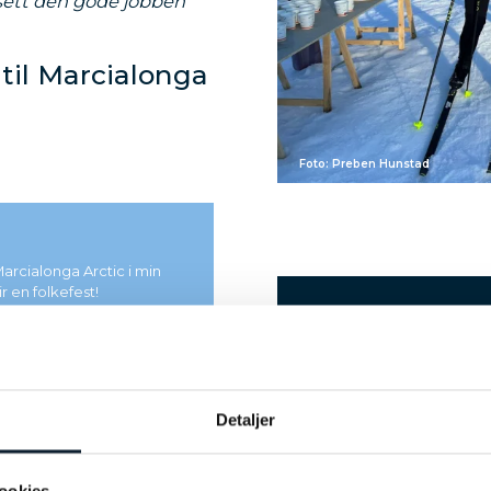
sett den gode jobben
til Marcialonga
Foto: Preben Hunstad
arcialonga Arctic i min
r en folkefest!
VÅG
iast
LAND
Detaljer
Norge
TIDSFORSKJELL FRA NORGE