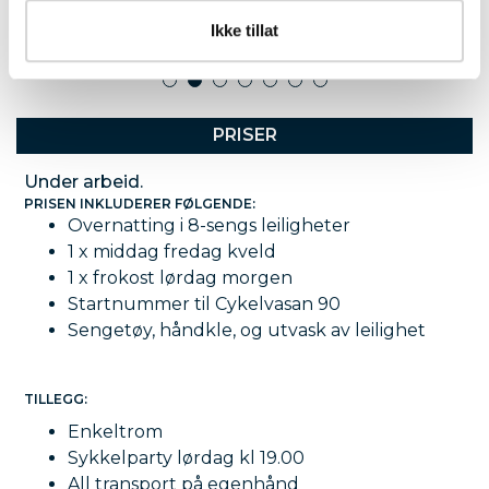
Ikke tillat
1
2
3
4
5
6
7
PRISER
Under arbeid.
PRISEN INKLUDERER FØLGENDE:
Overnatting i 8-sengs leiligheter
1 x middag fredag kveld
1 x frokost lørdag morgen
Startnummer til Cykelvasan 90
Sengetøy, håndkle, og utvask av leilighet
TILLEGG:
Enkeltrom
Sykkelparty lørdag kl 19.00
All transport på egenhånd