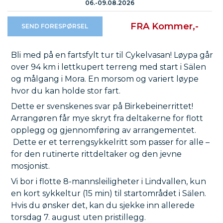
06.-09.08.2026
FRA Kommer,-
SEND FORESPØRSEL
Bli med på en fartsfylt tur til Cykelvasan! Løypa går
over 94 km i lettkupert terreng med start i Sälen
og målgang i Mora. En morsom og variert løype
hvor du kan holde stor fart.
Dette er svenskenes svar på Birkebeinerrittet!
Arrangøren får mye skryt fra deltakerne for flott
opplegg og gjennomføring av arrangementet.
Dette er et terrengsykkelritt som passer for alle –
for den rutinerte rittdeltaker og den jevne
mosjonist.
Vi bor i flotte 8-mannsleiligheter i Lindvallen, kun
en kort sykkeltur (15 min) til startområdet i Sälen.
Hvis du ønsker det, kan du sjekke inn allerede
torsdag 7. august uten pristillegg.