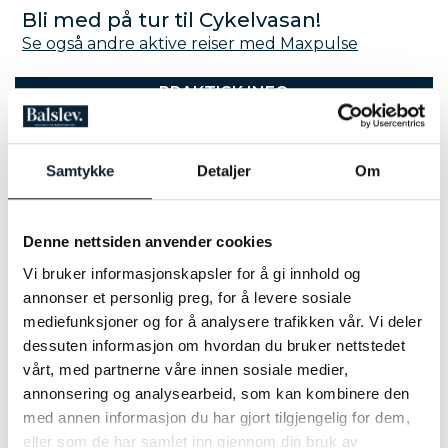
Bli med på tur til Cykelvasan!
Se også andre aktive reiser med Maxpulse
PRAKTISK INFO
Lenke til hjemmesiden til Cycklevasa:
klikk her
Lenke til busstransport Mora-Sälen:
Vasaloppet -
Samtykke
Detaljer
Om
Buss till start och tillbaka
SE FILM
Denne nettsiden anvender cookies
Vi bruker informasjonskapsler for å gi innhold og
annonser et personlig preg, for å levere sosiale
mediefunksjoner og for å analysere trafikken vår. Vi deler
dessuten informasjon om hvordan du bruker nettstedet
vårt, med partnerne våre innen sosiale medier,
annonsering og analysearbeid, som kan kombinere den
med annen informasjon du har gjort tilgjengelig for dem,
eller som de har samlet inn gjennom din bruk av