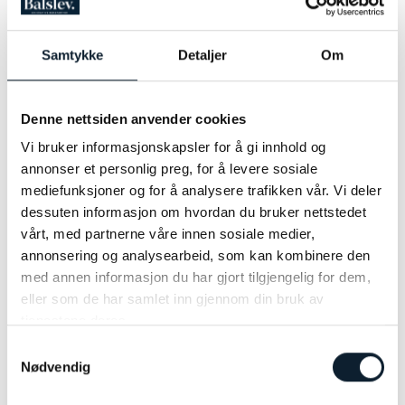
Samtykke
Detaljer
Om
Denne nettsiden anvender cookies
Vi bruker informasjonskapsler for å gi innhold og
MARATON / LØP
annonser et personlig preg, for å levere sosiale
mediefunksjoner og for å analysere trafikken vår. Vi deler
Oversikt over våre Maraton / Løp i 2025
dessuten informasjon om hvordan du bruker nettstedet
Er du klar for å teste grensene dine og
vårt, med partnerne våre innen sosiale medier,
oppleve den ultimate utfordringen? Maraton
annonsering og analysearbeid, som kan kombinere den
og løp er mer enn bare en fysisk prestasjon –
med annen informasjon du har gjort tilgjengelig for dem,
det er en personlig reise som setter
eller som de har samlet inn gjennom din bruk av
viljestyrken på prøve, gir mestringsfølelse og
tjenestene deres.
LES MER
åpner døren til nye opplevelser. Gjennom
Samtykkevalg
Maxpulse kan du delta i noen av verdens mest
Nødvendig
spennende maratonløp, enten du er ute etter
vakre naturopplevelser eller ønsker å oppleve