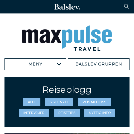
MENY
BALSLEV GRUPPEN
Reiseblogg
ALLE
SISTE NYTT
REIS MED OSS
INTERVJUER
REISETIPS
NYTTIG INFO