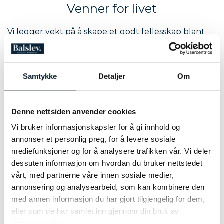
Venner for livet
Vi legger vekt på å skape et godt fellesskap blant
deltakerne. På våre turer knyttes varige vennskap,
som ofte resulterer i årlige turer sammen. Sammen
deler dere oppturer, nedturer og fantastiske
Samtykke
Detaljer
Om
opplevelser, noe som gir økt treningsmotivasjon og
overskudd i hverdagen.
Denne nettsiden anvender cookies
Vi bruker informasjonskapsler for å gi innhold og
annonser et personlig preg, for å levere sosiale
mediefunksjoner og for å analysere trafikken vår. Vi deler
dessuten informasjon om hvordan du bruker nettstedet
vårt, med partnerne våre innen sosiale medier,
annonsering og analysearbeid, som kan kombinere den
med annen informasjon du har gjort tilgjengelig for dem,
eller som de har samlet inn gjennom din bruk av
tjenestene deres.