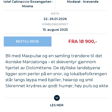
Hotel Catinaccio Rosengarten -
Moderat - krevende
Moena
DATO
22.-26.01.2026
PÅMELDINGSFRIST
15. august 2025
FRA 18 900,-
BESTILL REISE
Bli med Maxpulse og en samling trøndere til det
ikoniske Marcialonga – et skieventyr gjennom
hjertet av Dolomittene. De idylliske landsbyene
ligger som perler på en snor, og lokalbefolkningen
står langs løypa med bjeller, heiarop og smil.
Skirennet krydres av godt humør, høy puls og ekte
italiensk stemning. Forza, forza!
Som deltaker reiser du med Maxpulse sitt eget
charterfly direkte til Verona, kun et par timer fra
LES MER
målbyen Cavalese.