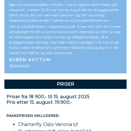
Bjørn er ikke bare sjefen i Knytte – han er også en ekte mester på
relasjoner. I nesten 20 år har han levd og åndet for å bygge sterke
bånd, enten det har vært som partner- og VIP-ansvarlig i
Rosenborg Ballklub eller i hjertet av Knytte Bedriftsnettverk.
Han er alltid på farten – bokstavelig talt. Enten han står som trener
på sidelinjen for ett av sine to aktive barn i Heimdal ski, eller tar seg
en treningsøkt som ivrig trimmer og tidligere skiløper, så er
engasjementet på topp. Men aller mest trives Bjørn når han er på
hytta i vakre Trollheimen, sammen med kona Silje og barna – der
kobler han helt av og lader batteriene.
BJØRN KOTTUM
Reiseleder
PRISER
Priser fra 18 900,- til 15. august 2025
Pris etter 15. august: 19.900,-
PAKKEPRISEN INKLUDERER:
Charterfly Oslo-Verona t/r