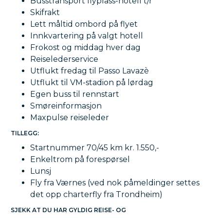
Busstransport flyplass-hotell t/r
Skifrakt
Lett måltid ombord på flyet
Innkvartering på valgt hotell
Frokost og middag hver dag
Reiselederservice
Utflukt fredag til Passo Lavazè
Utflukt til VM-stadion på lørdag
Egen buss til rennstart
Smøreinformasjon
Maxpulse reiseleder
TILLEGG:
Startnummer 70/45 km kr. 1.550,-
Enkeltrom på forespørsel
Lunsj
Fly fra Værnes (ved nok påmeldinger settes
det opp charterfly fra Trondheim)
SJEKK AT DU HAR GYLDIG REISE- OG