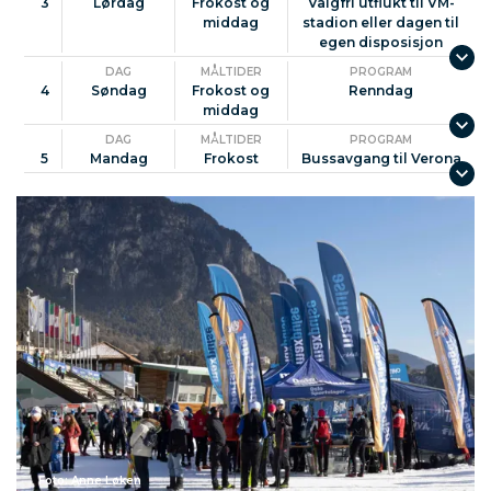
3
Lørdag
Frokost og
Valgfri utflukt til VM-
middag
stadion eller dagen til
egen disposisjon
DAG
MÅLTIDER
PROGRAM
4
Søndag
Frokost og
Renndag
middag
DAG
MÅLTIDER
PROGRAM
5
Mandag
Frokost
Bussavgang til Verona
Foto: Anne Løken