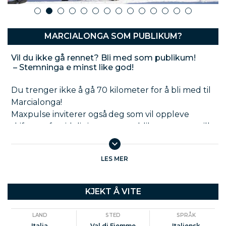
1
2
3
4
5
6
7
8
9
10
11
12
13
14
MARCIALONGA SOM PUBLIKUM?
Vil du ikke gå rennet? Bli med som publikum!
– Stemninga e minst like god!
Du trenger ikke å gå 70 kilometer for å bli med til
Marcialonga!
Maxpulse inviterer også
deg som vil oppleve
skifesten fra sidelinjen – som publikum, støttespiller
eller heia-gjeng.
Ta turen fra Trøndelag sammen med andre
LES MER
trøndere, og opplev Marcialonga på sitt aller beste:
Langs løypa med bjeller og heiarop
KJEKT Å VITE
I målområdet med italiensk stemning, vin og
pastafest
LAND
STED
SPRÅK
På Maxpulse sin egen heia-post i bakken opp
Italia
Val di Fiemme
Italiensk