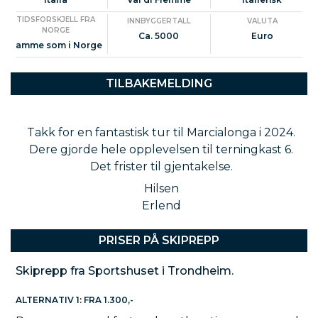
til Cavalese
TIDSFORSKJELL FRA
I hjertet av Dolomittene med flotte utflukter
INNBYGGERTALL
VALUTA
NORGE
Ca. 5000
Euro
og fellesskap
Samme som i Norge
Vi reiser med fly fra Værnes, bor samlet, og legger
til rette for en sosial, aktiv og minnerik tur – selv om
TILBAKEMELDING
du ikke spenner på deg skiene.
Takk for en fantastisk tur til Marcialonga i 2024.
Dere gjorde hele opplevelsen til terningkast 6.
Det frister til gjentakelse.
Hilsen
Erlend
PRISER PÅ SKIPREPP
Skiprepp fra Sportshuset i Trondheim.
ALTERNATIV 1: FRA 1.300,-