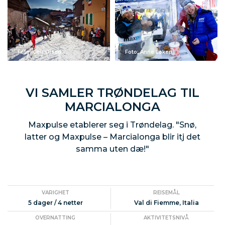
Foto: Geir Olsen
Foto: Anne Løken
VI SAMLER TRØNDELAG TIL
MARCIALONGA
Maxpulse etablerer seg i Trøndelag. "Snø,
latter og Maxpulse – Marcialonga blir itj det
samma uten dæ!"
VARIGHET
REISEMÅL
5 dager / 4 netter
Val di Fiemme, Italia
OVERNATTING
AKTIVITETSNIVÅ