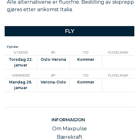
Alle alternativene er fluorfrie. Bestilling av skiprepp
gjøres etter ankomst Italia.
FLY
Flytider
UTREISE
BY
TID
FLYSELSKAP
Torsdag 22.
Oslo-Verona
Kommer
januar
HJEMREISE
BY
TID
FLYSELSKAP
Mandag 26.
Verona-Oslo
Kommer
januar
INFORMASJON
Om Maxpulse
Bærekraft