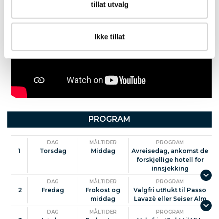
tillat utvalg
Ikke tillat
PROGRAM
DAG
MÅLTIDER
PROGRAM
1
Torsdag
Middag
Avreisedag, ankomst de
forskjellige hotell for
innsjekking
DAG
MÅLTIDER
PROGRAM
2
Fredag
Frokost og
Valgfri utflukt til Passo
middag
Lavazè eller Seiser Alm
DAG
MÅLTIDER
PROGRAM